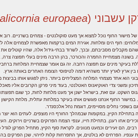
ן עשבוני (
alicornia europaea
של מישור החוף נוכל למצוא אך מעט סוקולנטים - צמחים בשרניים. רוב א
מלוחים: חוף הים ומלחות. אגירת המים ברקמות מאפשרת לצמחים אלה ל
ם מקבלים מסביבתם, ובכך, לשרוד בבתי-גידול אלה, שהיו קוטלים את 
 בשונה מצמחיית החמרה והכורכר, בהן הרבה מינים בעלי תפוצה צרה, 
ת בעיקר מינים עם תפוצה רחבה. זה גם אומר שצמחיית המלחות ברחבי
בין ארץ לארץ יותר משהיא דומה לטיפוסי הצומח האחרים באותה ארץ.
ני הוא אחד מצמחי המלחה המצליחים ביותר. ניתן לפגוש אותו בביצות מ
יכון ומשני צדי האוקיאנוס האטלנטי, בעוד מיני פרקן הקרובים אליו מאכל
נוס השקט.
עם זאת, בישראל ישנן אך מעט מלחות לחות, כך שגם תפוצתו
 במישור החוף אנחנו פוגשים אותו בעיקר במלחות עתלית, מלחת הקישון 
גם בשפכי נחלים מסויימים, דוגמת נחל אלכסנדר.
 בתחילת הקיץ, במקומות שבמהלך החורף היו מוצפים. לעתים הוא יוצר 
כירים אחו רענן. בתחילת חייו, ענפי הצמח הפרוקים בשרניים וירוקים. העל
רבים, הם זעירים וכמעט מנוונים. לקראת סוף הקיץ, מתחיל הפרקן לגדל 
ת ענפיו. הפרחים לא בולטים, אך התפרחות קלות לזיהוי, שכן הפרקים בהן