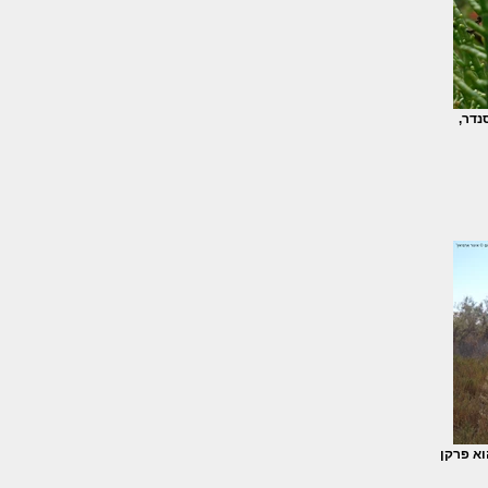
נדר,
וא פרקן