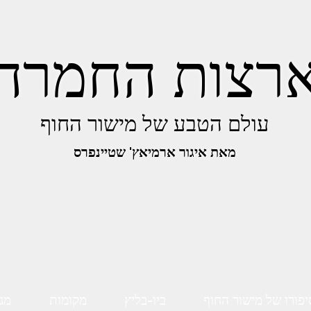
רצות החמרה
עולם הטבע של מישור החוף
מאת איגור ארמיאץ' שטיינפרס
יפורו של מישור החוף
ביו-בליץ
מקומות
מגו