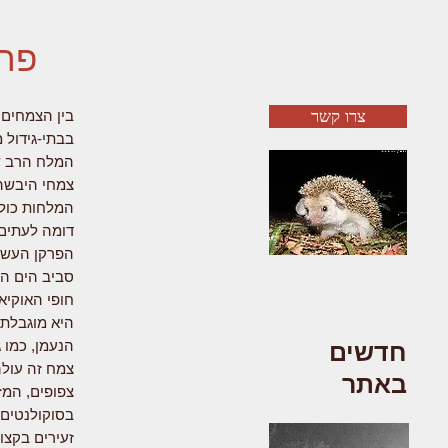
פרק
צרו קשר
בין הצמחים 
בבתי-גידול 
המלח הרב שה
צמחי היבשה.
המלחות כולל
דומה לעתים 
הפרקן העשבו
סביב הים הת
חופי האוקיא
היא מוגבלת.
הנעמן, כמו 
חדשים
צמח זה עולה
באתר
צפופים, המז
בסוקולנטים 
זעירים בקצו