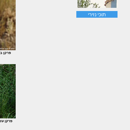
תוכי נזירי
פרקן בס
פרקן עש