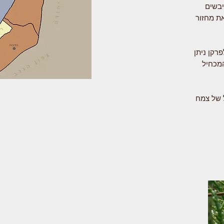
יבשים
ת מחזור
רקן ניתן
המכחיל
ל של צמח