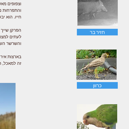
וצפופים מאש
והתפרחות נש
חייו. הוא יב
הפרקן שייך 
חזיר בר
לעתים למצוא
והשרשר השי
בארצות אירו
זה למאכל, ת
כרוון