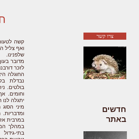
חו
צרו קשר
קשה לטעות 
ואף צליל ה
שלפנינו.
מדובר בעוף 
לזכר דורבנו
החוגלה היא
נבדלת בקל
בולטים. ני
וחומים. אך
יתגלה לנו ר
מיני הסוג 
חדשים
ומדבריות. 
באתר
במרבית אזו
בתי-גידול