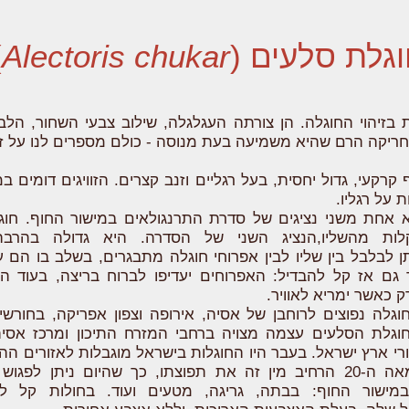
גלת סלעים (
Alectoris chukar
)
בזיהוי החוגלה. הן צורתה העגלגלה, שילוב צבעי השחור, הלבן
חריקה הרם שהיא משמיעה בעת מנוסה - כולם מספרים לנו על ז
קרקעי, גדול יחסית, בעל רגליים וזנב קצרים. הזוויגים דומים 
ת על רגליו.
 אחת משני נציגים של סדרת התרנגולאים במישור החוף. חוג
ות מהשליו,הנציג השני של הסדרה. היא גדולה בהרבה
תן לבלבל בין שליו לבין אפרוחי חוגלה מתבגרים, בשלב בו הם ע
 גם אז קל להבדיל: האפרוחים יעדיפו לברוח בריצה, בעוד הש
ק כאשר ימריא לאוויר.
חוגלה נפוצים לרוחבן של אסיה, אירופה וצפון אפריקה, בחורשי
חוגלת הסלעים עצמה מצויה ברחבי המזרח התיכון ומרכז אסיה
רי ארץ ישראל. בעבר
היו החוגלות בישראל מוגבלות לאזורים ההר
במהלך המאה ה-20 הרחיב מין זה את תפוצתו, כך שהיום ניתן לפגוש
 במישור החוף: בבתה, גריגה, מטעים ועוד. בחולות קל ל