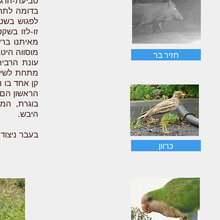
טביעת-הרגל
בדומה לתרנ
לפגוש בשטח
זו-לזו בשק
מאיתנו ברי
מוסווה היט
חזיר בר
עונת הרבי
מתחת לשיח.
הראשון הם 
בוגרת, המ
היבש.
בעבר ניצודו
כרוון