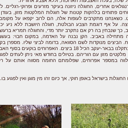
 שלה, בעלת האצבעות הארוכות, וללא אצבע אחורית.
גולאים אחרים, החוגלה ניזונה בעיקר מזרעים ופרוקי-רגליים. לע
ים פתוחים בלהקות קטנות של חוגלות המלקטות מזון, בעודן
ט. כשאנחנו מתקרבים לעופות אלה, הם לרוב יקפאו על מקומם 
צה. על אף דוגמת הצבע הבולטת, חוגלה היושבת ללא ניע יכו
ב, כך שנבחין בה רק אם נתקרב יותר מדי, והחוגלה תמריא ברעש.
ה מתחילה באביב. הקן נבנה על האדמה, במקום חבוי: בעשב 
 הביצים מנוקדות לשם הסוואה, בדומה לביצי שליו. מספרן בק
קן אחד בו נתקלנו בבאר-יעקב הכיל 18 ביצים. האפרוחים בוקעים ב
מלקטים מזון עם הוריהם. בטיולים בחודש מאי ניתן לעתים לפגו
לווה במספר אפרוחים, שפלומתם החומה מסווה אותם על ר
 החוגלות בישראל באופן חוקי, אך כיום זהו מין מוגן ואין לפגוע בו.