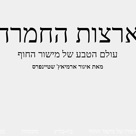
רצות החמרה
עולם הטבע של מישור החוף
מאת איגור ארמיאץ' שטיינפרס
יפורו של מישור החוף
ביו-בליץ
מקומות
מגו