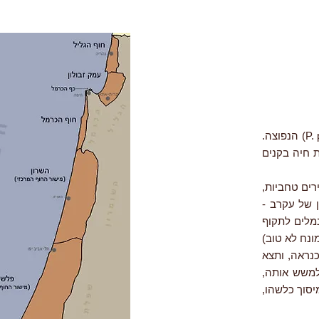
הטחבית Porcellionides myrmecophilus היא קרובה של הטחבית הזריזה (P. pruinosus) הנפוצה.
ת חיה בקנים
רים טחביות,
ן של עקרב -
נמלים לתקוף
ונח לא טוב)
נראה, ותצא
למשש אותה,
יסוך כלשהו,