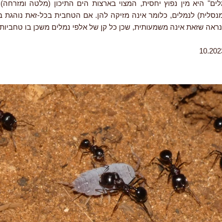
ים" היא מין נפוץ יחסית, המצוי בארצות הים התיכון (מלטה ומזרחה).
מנסלית) לנמלים, כלומר אינה מזיקה להן. אם הטחבית בכל-זאת נוהגת ב
כנראה שזאת אינה משמעותית, שכן כל קן של אלפי נמלים משכן בו טחביות 