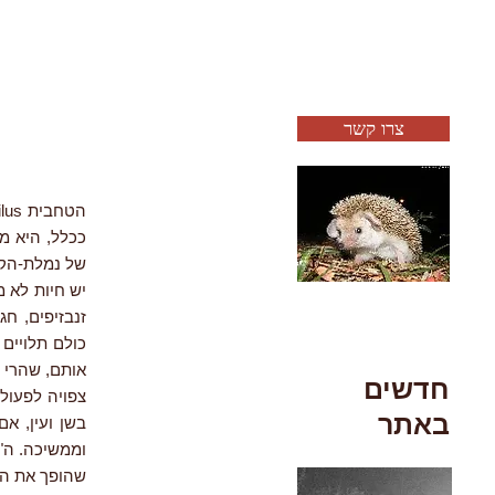
צרו קשר
ככלל, היא מ
של נמלת-הקציר (. spp
יש חיות לא מ
זנבזיפים, חג
כולם תלויים
אותם, שהרי נ
חדשים
צפויה לפעול
באתר
בשן ועין, א
וממשיכה. ה"ת
שהופך את הט