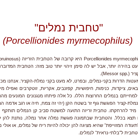
"טחבית נמלים"
(Porcellionides myrmecophilus)
עט בהירה יותר, אבל יש לה סימן זיהוי יותר טוב מזה: הטחבית המדובר
Messor).
עטות הדרות בקני-נמלים, ובפרט, לא מעט בקני נמלת-הקציר. אנחנו מכי
באים, ציקדות, כנימות, חיפושיות, קפזנבים, אקריות, זוטקרבים ואפילו מי
 למחייתם בנמלים החרוצות הללו. כל אלה פיתחו מנגנונים המונעים מה
מלת-קציר הפוגשת גוף זר בשטח הקן (יהי זה צמח, חיה או רגב אדמה המ
 מיד להרחקתו. טחבית זריזה התועה למשטח סביב קן הנמלים תותקף כ
ם תצא בכלל. והטחבית שבתמונה פוגשת נמלה אחר נמלה, נותנת להן 
עודה המזוייפת" שהיא מציגה להן יכולה להיות ריח של נמלים, או אולי מ
חבית ל"בלתי-נראית" לנמלים.