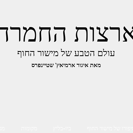
רצות החמרה
עולם הטבע של מישור החוף
מאת איגור ארמיאץ' שטיינפרס
יפורו של מישור החוף
ביו-בליץ
מקומות
מגו