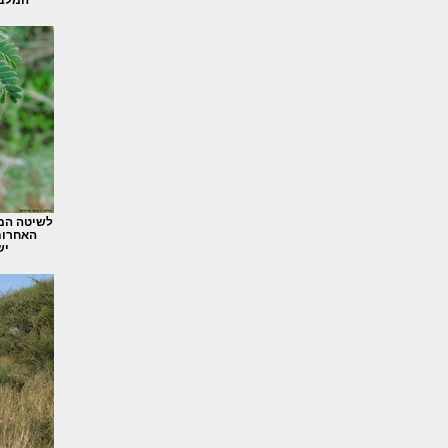
לשיטה המל
האחרות
יש