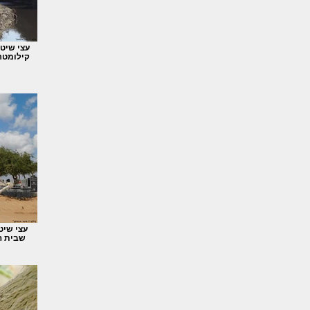
קילומטר
עצי שיט
שבית ה