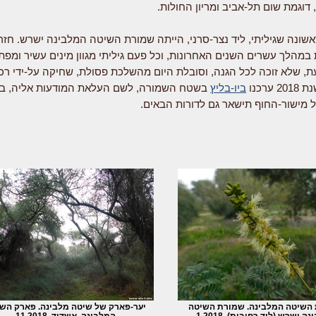
 דוגמת שום תל-אביב ומריון החולות.
ונה שגיליתי, ליד נצר-סרני, הייתה שמורת השיטה המלבינה ישרש. חזר
במהלך עשרים השנים האחרונות, וכל פעם גיליתי מגוון מינים עשיר ומפתיע
, שלא זוכה לכל הגנה, וסובלת היום מהשלכת פסולת, שחיקה על-ידי רכ
ערכנו
ביו-בליץ
בשטח השמורה, לשם העלאת המודעות אליה, ב
ל מישור-החוף תישאר גם לדורות הבאים.
השיטה המלבינה. שמורת השיטה
יער-פארק של שיטה מלבינה. פארק הש
ה ישרש (ליד רחובות), 1.2018
המלבינה, אשדוד, 11.2018