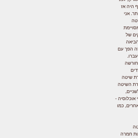
ף היה אז
ר. אני
טה
סויימת
ים של
הביאה
ה הפך עם
עברו.
חורשה
דים
רת שיטה
רת השיטה
ניים,
אוכלוסיה -
אחרים, כמו
טה
עות חמרה