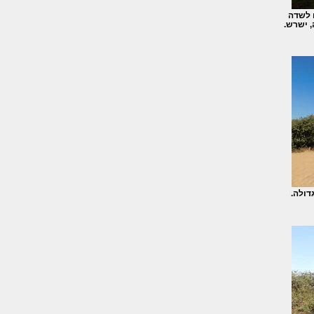
 לשדה
 ישרש.
דולה.