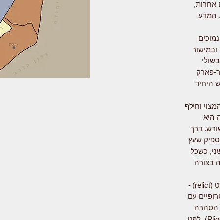
 אחרות,
, המדע
מוכים
 ובמישור
בשולי
ר-פארק
ש היחיד
מצוי וחילף
 היא
ורש. דרך
ספיק שעץ
ני, כשכל
ה בצורה
כיצד נוצר מצב מוזר זה? ההשערה השלטת היא שהשיטה המלבינה בישראל היא רליקט (relict) -
רופיים עם
ל הסהרה
שררו תנאים דומים. התקופה האחרונה בה אלה התקיימו הייתה כנראה הפליוקן (Pliocene), לפני