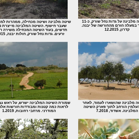
עצי שיטה מלבינה על גדות נחל שורק, כ-11
שיטה מלבינה ושיטה מכחילה, ממהרות למ
 במעלה הזרם מהחורשה של יבנה.
שעבר חישוף. השיטה המלבינה מייצרת נ
קדרון, 12.2015
חדשים, בעוד השיטה המכחילה משירה ר
זרעים. גדות נחל שורק, חולות יבנה, 7.2015
ה מלבינה שהושארו לעמוד, לאחר
שמורת השיטה המלבינה ישרש, על ראש גב
עלמין הורחב לתוך פארק השיטה
לראות כמה קטנות ומבודדות חורשות אלה
המלבינה. אשדוד, 7.2018
המודרני. מרחבי רחובות, 1.2019