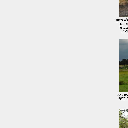
לא שטח
צרים
בבות
עה. קל
 בנוף