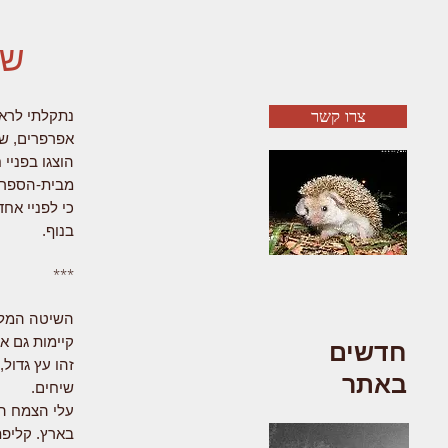
שי
צרו קשר
אפרפרים, ש
הוצגו בפניי
מבית-הספר, 
כי לפניי אח
בנוף.
***
השיטה המלבי
קיימות גם א
חדשים
זהו עץ גדול
באתר
שיחים.
עלי הצמח הם
בארץ. קליפת