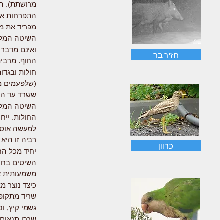
מרושתת). הע
התפרחות אינ
מפריד את מין השיט
השיטה המלב
ואינם מדברי
חזיר בר
החוף. מרבית
חולות ובגדו
(שלפעמים מכ
ששרד עד היו
השיטה המלבי
החולות. ייח
למעשה אוסף 
רביה זו הי
כרוון
יחיד מכל הח
השיטים בחור
משמעותית א
שריד מתקופה
גשמי קיץ, ו