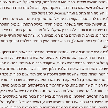
נפים נושאים שיכים. הפרי הוא תרמיל רחב, קצר ומעוקל. בשונה משיטים
ן עגולות, אלא מוארכות - דמויות מנקה-מקטרות. על שום צורת התפרחת
ה הזה מהסוג הגדול Acacia, לסוג משל עצמו.
ינה גדלה במספר מקומות בישראל, שהמשותף ביניהם הוא שהם חמים, נ
ים. קיימות אוכלוסיות בשפלה, בעמק הירדן, בגליל התחתון, בעמק החולה
 השיטים מרוכזות בפלשת: בין אשקלון לתל-אביב, שם הן צומחות בעיקר 
ת נחלים. במרבית האתרים בהם היא מצויה, היא יוצרת נוף של חורש או יע
ונה "נוף דמוי-סוואנה"), בו היא כמעט העץ היחיד. בפלשת זהו נוף החור
ם.
נה היא אחד מכמה מיני צמחים טרופיים הגדלים בר בארץ, כמו השיזף ה
ודה ביניהם הוא בכך, שבישראל היא כמעט ולא מתרבה בזרעים. כל חורשה
של שיבוטים, פרטים זהים גנטית, שמקורם ברביה א-מינית, בהנצה מהש
א שהפכה את חורש השיטה המלבינה לנוף ששורד בעוד סביבתו משתנה. מ
ורשה ישרוד, בכדי שהשטח ישוב ויתכסה שיטים תוך שנים ספורות. מצד ש
שה זהות גנטית, כל האבקה תהיה בגדר האבקה עצמית. עובדה זו מוריד
ת הפוריות של ההאבקה, כך שהתרמילים המתפתחים הם מעטים מאוד.
 בה התנאים האקלימיים היו אחרים. באפריקה צומח מין זה באקלימים ט
ניתן לשער כי הרחיב את תחום תפוצתו צפונה, כאשר בישראל ובחלקים ש