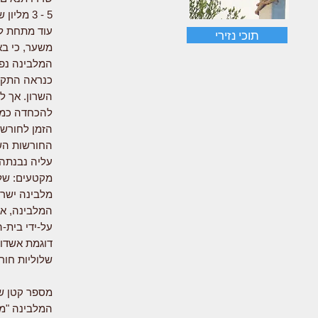
5 - 3 מ
עוד מתחת לפ
תוכי נזירי
משער, כי בא
המלבינה נפו
כנראה התקיי
השרון. אך ל
להכחדה כמע
הזמן לחורשה
החורשות השו
עליה נבנתה 
מקטעים: של
מלבינה ישר
המלבינה, אש
על-ידי בית-
דוגמת אשדוד
שלוליות חורף
מספר קטן של
המלבינה "מי