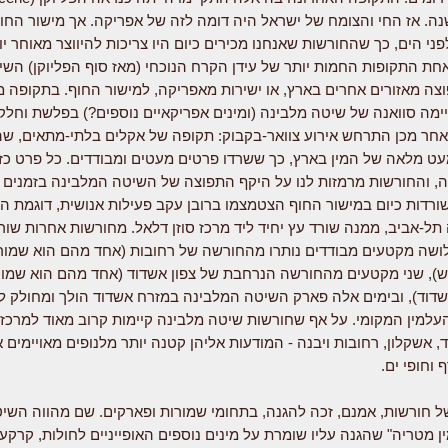
ליון שנה. אז החי והצומח של ישראל היה דומה לזה של אפריקה. אך מישור החו
ני הים, כך שהחורשות שאנחנו מכירים כיום היו צריכות להיווצר מאוחר יות
חת התקופות החמות יותר של עידן הקרח הנוכחי (מאז סוף הפליוקן) השי
צה מאזורים אחרים בארץ, או ישירות מאפריקה, למישור החוף. בתקופה מ
מה סוואנה של שיטה מלבינה (ומינים אפריקאיים נוספים?) בפלשת וחלק
אחר מכן התרחש אירוע צוואר-בקבוק: תקופה של אקלים בלתי-מתאים, ש
ט מלאה של המין בארץ, כך ששרדו פרטים מעטים ומבודדים. כל פרט כז
, והחורשות מרמזות לנו על היקף התפוצה של השיטה המלבינה בזמנים 
רדות כיום במישור החוף הצטמצמו ברובן עקב פעילות אנושית, דוגמת ה
תל-אביב, ממנה שורד עץ יחיד ליד מרכז סוזן דלאל. מחורשות אחרות שור
ושה מקטעים מבודדים נותרו מהחורשה של רחובות (אחד מהם הוא שמו
ש), שני מקטעים מהחורשה הנרחבת של צפון אשדוד (אחד מהם הוא שמו
דוד), ובימים אלה פארק השיטה המלבינה במזרח אשדוד הולך ומחולק לש
העלמין המקומי. על אף שחורשות שיטה מלבינה קיימות קרוב מאוד למרכזי 
, אשקלון, רחובות ויבנה - המודעות אליהן קטנה יותר מלנופים מאויימים 
 וחופי ים.
 חורשות, אמנם, זכה להגנה, בתחומי שמורות ופארקים. שם מהווה השי
ן מטריה" שהגנה עליו שומרת על מינים נוספים האופייניים לחולות, קרק