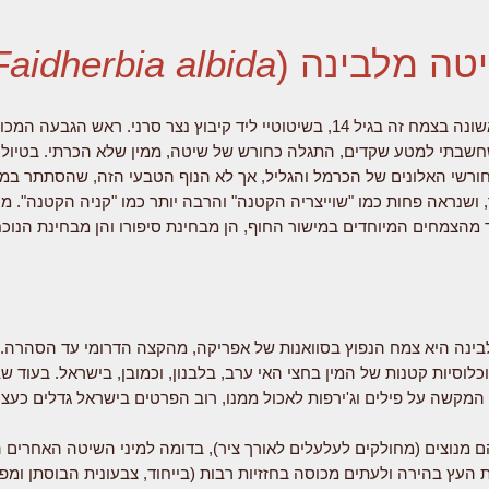
טה מלבינה (
Faidherbia albida
נתקלתי לראשונה בצמח זה בגיל 14, בשיטוטיי ליד קיבוץ נצר סרני. ראש הגבעה
חשבתי למטע שקדים, התגלה כחורש של שיטה, ממין שלא הכרתי. בטיולי
 חורשי האלונים של הכרמל והגליל, אך לא הנוף הטבעי הזה, שהסתתר ב
ושנראה פחות כמו "שוייצריה הקטנה" והרבה יותר כמו "קניה הקטנה". מ
ד מהצמחים המיוחדים במישור החוף, הן מבחינת סיפורו והן מבחינת הנוכ
נה היא צמח הנפוץ בסוואנות של אפריקה, מהקצה הדרומי עד הסהרה. 
וכלוסיות קטנות של המין בחצי האי ערב, בלבנון, וכמובן, בישראל. בעוד 
, המקשה על פילים וג'ירפות לאכול ממנו, רוב הפרטים בישראל גדלים כעצי
 מנוצים (מחולקים לעלעלים לאורך ציר), בדומה למיני השיטה האחרים 
 העץ בהירה ולעתים מכוסה בחזזיות רבות (בייחוד, צבעונית הבוסתן ומפ