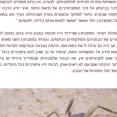
 משפחות אחרות תורמים לאלמוניותם. לצערנו, אין כרגע מומחים לעכשוב
דבר בביטחון על מיני הפסבחניניים של מישור-החוף, ואיני יודע הרבה ע
על הפסבחנין יותר מאשר "אפשר לפגוש אותם בלילה, לפעמים."
הלך הציור: הפסבחנין שציירתי היה מכוסה באבק והיה צהוב כמעט לחל
רים של הבחנינים והמלקוחיים הכתומים. נעזרתי בפסבחנין השני מאותו 
, אך היה נקי וגילה לי את כסות גופו, הדומה בצבעה ובמרקמה לפרוות חתול
צוא מידע על המשפחה הזאת, קראתי על כך שאין להם ציפורניים ברגל ה
 שגם למבעיתנים אין. ואז הבנתי שלמבעיתן שבמדריך ציירתי זוג ציפו
ך ההנחה שגם אם לא רואים אותן, לבטח יהיו ציפורניים בכל הרגליים. כת
ומד מול המוזרות של הטבע.