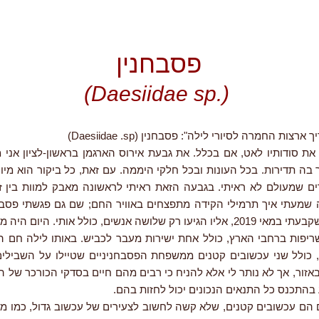
פסבחנין
(.Daesiidae sp)
צות החמרה לסיורי לילה": פסבחנין (Daesiidae .sp)
בה תדירות. בכל העונות ובכל חלקי היממה. עם זאת, כל ביקור הוא מיו
ים שמעולם לא ראיתי. בגבעה הזאת ראיתי לראשונה מאבק למוות בין זע
שמעתי איך תרמילי הקידה מתפצחים באוויר החם; שם גם פגשתי פסבחנ
סיור הלילה שקבעתי במאי 2019, אליו הגיעו רק שלושה אנשים, כולל אותי. היום 
ריפות ברחבי הארץ, כולל אחת ישירות מעבר לכביש. באותו לילה חם 
ם, כולל שני עכשובים קטנים ממשפחת הפסבחניניים שטיילו על השבילים
אזור, אך לא נותר לי אלא להניח כי רבים מהם חיים בסדקי הכורכר של ה
בהתכנס כל התנאים הנכונים יכול לחזות בהם.
 הם עכשובים קטנים, שלא קשה לחשוב לצעירים של עכשוב גדול, כמו מב