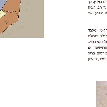
ים בארץ, כך
ל הביולוגיה
שלהם. אני מקווה שבקרוב נחזור למחקר עכשובים בארץ (שבהחלט נערך כאן במאה ה-20) ואני
וטין, מלבד
לילה, שצולם
 רוסי כחול.
ראשונה. אז
רניים ברגל
מיד, ההגיון