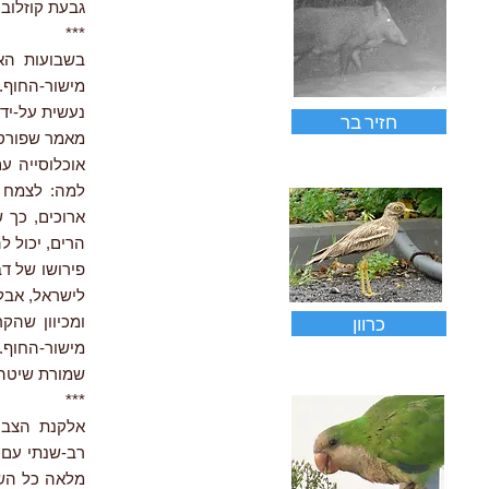
גבעת קוזלובסקי,
***
מישור-החוף
נעשית על-ידי
חזיר בר
מאמר שפורסם
אוכלוסייה ע
למה: לצמח י
ארוכים, כך 
הרים, יכול ל
פירושו של דב
לישראל, אבל
כרוון
ומכיוון שהק
מישור-החוף.
שמורת שיטה מל
***
רב-שנתי עם 
מלאה כל השנ