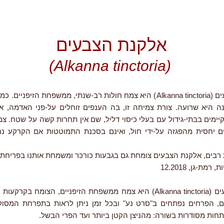
אלקנת הצבעים
(Alkanna tinctoria)
אלקנת הצבעים (Alkanna tinctoria) היא צמח חולות רב-שנתי, ממשפחת הזיפניי
ה היא שרועה. צורת צמיחה זו, בה הענפים זוחלים על-פני האדמה, א
ימים בבתי-גידול עם בעלי כיסוי דליל, שם אין תחרות קשה על שטח. צ
ם יחסית מהפגזה על-ידי חול, ואינם בסכנת התמוטטות אם הקרקע 
 רבים, אלקנת הצבעים צומחת גם בגבעות כורכר ומשמחת אותנו בפריחת
מת-גן, 12.2018
אלקנת הצבעים (Alkanna tinctoria) היא צמח ממשפחת הזיפניים, הצומח בקר
ים, הפרחים נפתחים ב"סרט נע" ובכל זמן ניתן לראות בתפרחת המסו
חות מסודרות בשורה: מהניצן הקטן ביותר ועד הפרי הבשל.