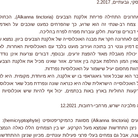
 גבעתיים, 2.2017
בשבועות האחרונים התחילה פריחת אל
. צמח רב-שנתי זה הוא שרוע, כך שהפרחים כמעט שוכבים על האד
 דבורים וצרעות. חלקן עוברות מפרח לפרח בהליכה.
 לאחרונה חקר את מבנה האוכלוסייה של אלקנת הצבעים ביוון. נמצא של
ם דמיון גנטי רב בתוכה ועירוב מועט בלבד עם האוכלוסיות האחרות. ל
כולת מוגבלת מאוד להפצת זרעים, ובנוסף, דבורים וצרעות אינן נודד
שאין המון החלפת אבקה בין אזורים. אזור שאינו מכיל את אלקנת הצבע
הוות מחסום יעיל שישמור על האוכלוסיות נפרדות.
ר הוא שבכל אזור גיאוגראפי בו יש אלקנה, היא מיוחדת, מקומית. היא ל
 האוכלוסייה הישראלית שלה היא כנראה שונה ונפרדת מכל שאר אוכלוסי
רקעות החוליות בארץ באות בכתמים, יכול אף להיות שיש אוכלוסיות ש
בינה ישרש, מרחבי-רחובות, 12.2021
אלקנת הצבעים (
ניצן התחדשות שנמצא מעל הקרקע. יש בין הצמחים הללו כאלה הנמצא
ה, אבל גם צמחים בעלי פרצי פעילות עונתיים. מכיוון שניצן ההתחדשו