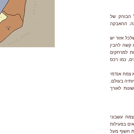
קנת הצבעים (Alkanna tinctoria), הכחול הבוהק של
מה. ההאבקה
כל אזור יש
א קשה להבין
ות למרחקים
ים, כמו רכס
א צמח אנדמי
ותיה בעולם.
ונות לאורך
Alkanna tinctoria) מסווגת כהמיקריפטופיט (hemicryptophyte): צמח עשבוני
ים בפעילות
ת חשוף מעל