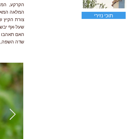
הקרקע, המיק
המלאה המאפיי
תוכי נזירי
צורת הקיץ ש
שעל-אף יבשונ
האם תאהבו א
שדה השפה, מרח