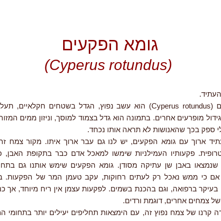
גומא הפקעים
(Cyperus rotundus)
עתיד.
גומא הפקעים (Cyperus rotundus) הוא עשב נפוץ, הגדל בשטחים חקלאיים, 
גידול מופרעים אחרים. בתמונה הוא גדל בצמוד למוסך, וניזון ממים המזו
לי ספק בכך שהאנושות לא תראה אותו נכחד.
יד ארוך עם גומא הפקעים, יש לנו גם עבר ארוך איתו. מקור צמח זה
ופית. פקעותיו העמילניות שימשו למאכל אדם כבר בתקופת האבן, כ
 שנמצאו באבן שן עתיקה מסודן. גומא הפקעים שימש אותנו גם בתח
אם כי ממש נאכל רק לעתים רחוקות, עקב טעמן המר של הפקעות. במצ
עיקר ברפואה, וגם בהכנת בשמים. לפקעות עצמן אין ריח מיוחד, אך כנ
של צמחים אחרים, דוגמת ורדים.
ה קרנו של צמח נפוץ זה, עם הימצאות תחליפים יעילים יותר בתחומי המ