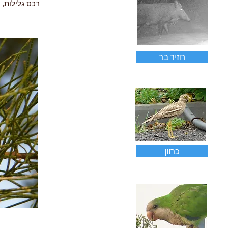
רכס גלילות, תל-א
חזיר בר
כרוון