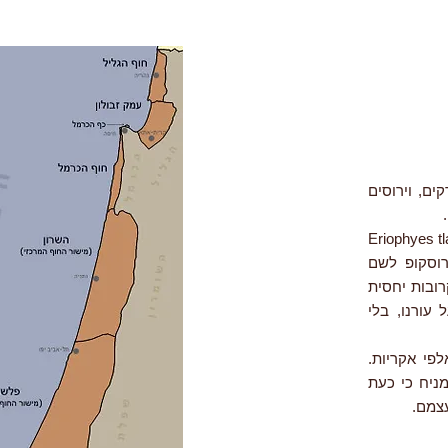
ים, וירוסים
 על אשל הפרקים (Tamarix aphylla) נגרמו על-ידי האקרית Eriophyes tlaiae
שים מיקרוסקופ לשם
רובות יחסית
עורנו, בלי
פי אקריות.
ניח כי כעת
עצמם.