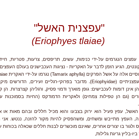
"עפצנית האשל"
(Eriophyes tlaiae)
עפצים הנגרמים על-ידי כנימות, עשים, תריפסים, צרעות, פטריות, חיידק
ונטים, הגיע הזמן לדבר על האקריות - נציגות העכבישנים בעולם העפצים.
גידולים בולבוסיים אלה
ממשפחת העפצניתיים (Eriophyidae). מדובר בפרוקי-רגליים זעירים, הדור
ן אינן דומות לעכבישים: גופן מוארך ודמוי פסיק, ורגליהן קצרצרות. הן ק
רים (גם הן טפילות צמחים) ולאקריות הדמודקס (החיות בסמוכנות על 
 האשל, עפץ פעיל הוא ירוק בצבעו והוא מכיל חללים ובהם מאות או אל
ה, העפץ מתייבש ומשחים, ומשהפסיק להיות מקור להזנה, ננטש. אני מ
ס ולגור בו יצורים אחרים, שאינם מוכשרים לבנות חללים שכאלה בכוחות 
יו-בליץ גריגת גלילות,