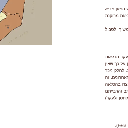
 המזון מביא
כזאת מרוקנת
שיך לסבול
ל כך שבישראל כבר אין חתולי בר אמיתיים (Felis (sylvestris) lybica), עקב הכלאות
סוקים לקונן על כך שאין
 לחלק ניכר
אחרונים. זה
צרו בהכלאה
תם והרבייתם
לחסן ולעקר)