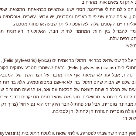
 אותן ומוציאים אותן מהרחוב.
 הם כולם חתולי שרדינגר: חסרי ישע ועצמאיים בבת-אחת. התוצאה: שפע
סין, ואיפה שהיו שני פיות רעבים ומסכנים, יש עכשיו עשרים. אוכלוסיה 
לי-החיים הקטנים שלה ולא הופכת ליותר שבעה או פחות מסכנה.
ד להבדיל בין חיות המחמד לחיות הבר, האקולוגיה העירונית תמ
הטורפים שלה.
לא מעט דובר ע
טבעיות עם חתולי בית (Felis (sylvestris) catus). נראה ששומרי הטבע ע
 טהור, אבל עוד לא שמעתי אף אחד מדבר על הצד השני של המטבע:
ב שלנו יש אבות שהם חתולי בר. לא אי-שם במסופוטמיה, אלא בדורות ה
עים של הכלבים שהם תוצאה של הכלאה עם זאב, או הגזעים המוזרים שי
ת לחתולי ביצות או סרוואלים. חוץ מזה שהאחרונים הם יקרים ודרכי יציר
מבחינה מוסרית. אבל גזע פחתול-הבר היוקרתי הוא נפוץ וזול (צריך רק 
פעולה מוסרית העוזרת הן לחתול והן לסביבה.
בהיר שחשבתי לפטריה, גיליתי שזאת גולגולת חתול בית (Felis sylvestris).