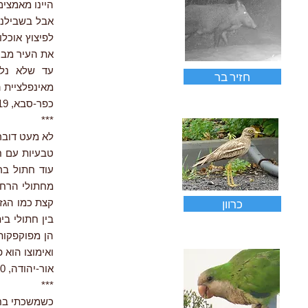
היינו מאמצים
אבל בשבילנו
לפיצוץ אוכלו
את העיר מבע
עד שלא נלמ
חזיר בר
מאינפלציית 
כפר-סבא, 5.2019
***
עוד חתול בר
מחתולי הרחו
כרוון
קצת כמו הגז
בין חתולי בי
הן מפוקפקות 
ואימוצו הוא 
אור-יהודה, 11.2020
***
כשמשכתי בחפץ ה