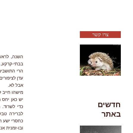
צרו קשר
השנה, לראשו
בבתי-קרקע, נ
הרי התושבים
עדן לציפורים
אבל לא.
מישהו חייב ל
יש כאן יחס מ
חדשים
כדי לשרוד. 
באתר
לברירה טבע
כחסרי ישע ה
ובו-זמנית א