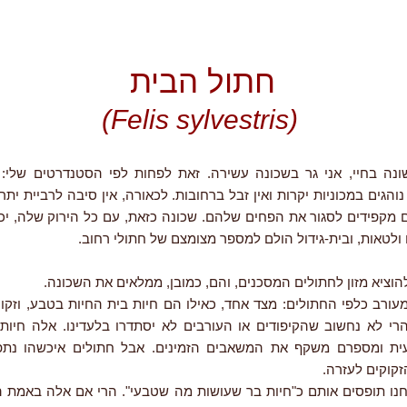
חתול הבית
(Felis sylvestris)
נה בחיי, אני גר בשכונה עשירה. זאת לפחות לפי הסטנדרטים שלי: 
והגים במכוניות יקרות ואין זבל ברחובות. לכאורה, אין סיבה לרביית יתר
 מקפידים לסגור את הפחים שלהם. שכונה כזאת, עם כל הירוק שלה, יכו
 ולטאות, ובית-גידול הולם למספר מצומצם של חתולי רחוב.
הוציא מזון לחתולים המסכנים, והם, כמובן, ממלאים את השכונה.
עורב כלפי החתולים: מצד אחד, כאילו הם חיות בית החיות בטבע, וזקוק
הרי לא נחשוב שהקיפודים או העורבים לא יסתדרו בלעדינו. אלה חיות 
ית ומספרם משקף את המשאבים הזמינים. אבל חתולים איכשהו נתפס
זקוקים לעזרה.
נחנו תופסים אותם כ"חיות בר שעושות מה שטבעי". הרי אם אלה באמת הי