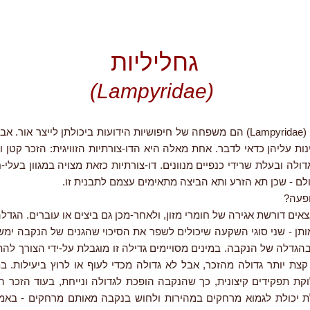
גחליליות
(Lampyridae)
הגחליליתיים (Lampyridae) הם משפחה של חיפושיות הידועות ביכולתן לייצר אור.
נות עליהן כדאי לדבר. אחת מאלה היא הדו-צורתיות הזוויגית: הזכר קטן ו
ולה ובעלת שרידי כנפיים מנוונים. דו-צורתיות כזאת מצויה במגוון בעלי-ח
לם - שכן תא הזרע ותא הביצה מתאימים עצמם לתבנית זו.
פעה?
ם דורשת אגירה של חומרי מזון, ולאחר-מכן גם ביצים או עוברים. הגדל
ותן - שני סוגי השקעה שיכולים לשפר את הסיכוי שהגנים של הנקבה ימש
גדלה של הנקבה. במינים מסויימים גדילה זו מוגבלת על-ידי הצורך להת
קצת יותר גדולה מהזכר, אבל לא גדולה מכדי לעוף או לרוץ ביעילות. ב
ת תפקידים קיצונית, כך שהנקבה הופכת לגדולה ונייחת, בעוד הזכר הו
ת יכולת לגמוא מרחקים במהירות ולחוש בנקבה מאותם מרחקים - באמצ