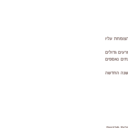
ים שבנו את האקווידוקט, חבצלת החוף (Pancratium maritimum) הצומחת עליו
עים גדולים
תים נאספים
השנה החדשה
Pancratium mar) הצומחות בחצרות פרטיות.