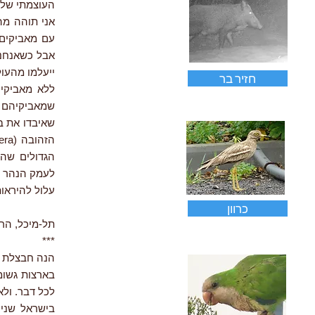
העוצמתי שלה 
אני תוהה מה
עם מאביקים י
אבל כשאנחנו
ייעלמו מהעו
חזיר בר
ללא מאביקים
שמאביקיהם נ
שאיבדו את ב
הגדולים שהפ
לעמק הנהר הא
עלול להיראו
כרוון
תל-מיכל, הרצליה,
***
הנה חבצלת החוף (Pancratium maritimum) פ
בארצות גשומ
לכל דבר. ולא
בישראל שני 