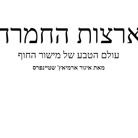
רצות החמרה
עולם הטבע של מישור החוף
מאת איגור ארמיאץ' שטיינפרס
יפורו של מישור החוף
ביו-בליץ
מקומות
מגו