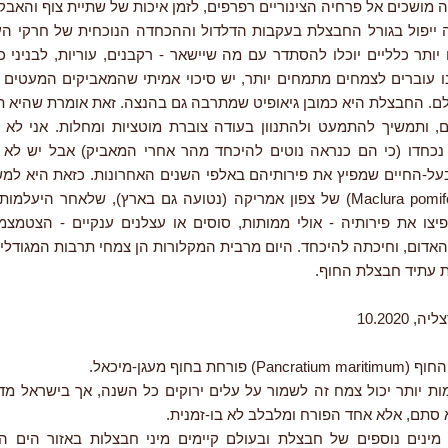
מושכים אל פרחיה הצינוריים רפרפים, לזמן איכות של שתיית צוף והאבק
 ייפול בגורל החבצלת בעקבות הדלדול וההכחדה הנוכחית של חרקי הע
ותר כלליים יוכלו להסתדר עם מה שיישאר - רקבנים, עוריות, לבניני כ
 עוברים לצמחים מתמחים יותר, יש סיכוי אמיתי שהמאביקים המעטים
לם. החבצלת היא כמובן גיאופיט שמתרבה גם בהנצה. זאת אומרת שהיא ת
, ותמשיך להתמעט ולהתנוון בעודה צוברת מוטציות ומחלות. אני לא 
כחדו (כי הם כנראה נוטים להיכחד מהר אחרי המאביק) אבל יש לא
על-החיים שמפיץ את פירותיהם באלפי השנים האחרונות. כזאת היא למ
הזהובה (Maclura pomifera) של צפון אמריקה (נטועה גם בארץ), שלאחר היע
יצו את פירותיה - אולי ממותות, סוסים או עצלנים ענקיים - הצטמצ
דום, וחיכתה להיכחד. היום מרבית המקלורות הן צמחי תרבות המגודלים 
ת עתיד חבצלת החוף.
 10.2020
ורחת בחוף מעגן-מיכאל.
ות יותר יכול צמח זה לשמור על עלים ירוקים כל השנה, אך בישראל מד
 סתם, אלא אחד הפורח ומלבלב לא בו-זמנית.
מינים נוספים של חבצלת ובעולם קיימים מיני חבצלות באזור הים הת