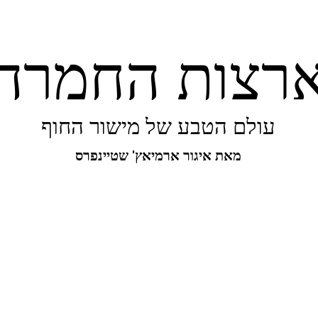
רצות החמרה
עולם הטבע של מישור החוף
מאת איגור ארמיאץ' שטיינפרס
יפורו של מישור החוף
ביו-בליץ
מקומות
מגו