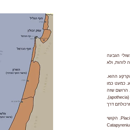
שולי הגבעה
 לזהות, ולא
קרקע ההוא.
ע. כמעט כמו
 הרושם שזה
טחב חזק במיוחד לאור העובדה שאין לחזזית הזאת מנבגים חיצוניים דמויי צלחת (apothecia),
 (perithecia), המפיצים את מרכולתם דרך
אחרי כמה ימים של שבירת ראש, הגעתי לזיהוי: גלדנית מהמין Placidium squamulosum. הקושי
 שבישראל היא אוחדה בטעות עם מין אחר, גלדנית חומת-קשקשים (Catapyrenium