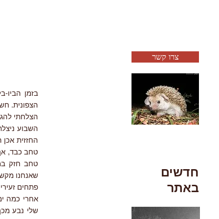
צרו קשר
בזמן הביו-ב
הצפונית. חש
הצלחתי להגי
השבוע ניצלת
החזזית אכן 
טחב כבד, אך
חדשים
באתר
פתחים זעירים