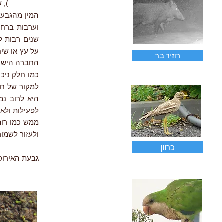
cinereum), שקשקשיה לעולם אינם ירוקים. בדרך זו הספרות המדעית הביאה אותי למבוי סתום.
המין מהגבעה
וערבות ברחב
שנים רבות ל
על עץ או שיח
חזיר בר
החברה הישרא
כמו חלק ניכ
למקור של חמ
היא לרוב נמ
לפעילות ולא
ממש כמו רות
ולעזור לשמו
כרוון
גבעת האירוסים, 