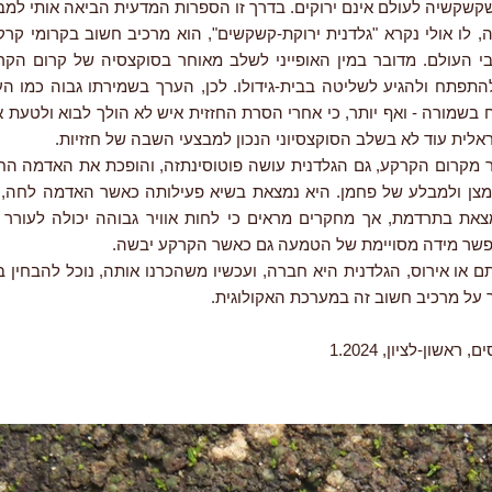
, לו אולי נקרא "גלדנית ירוקת-קשקשים", הוא מרכיב חשוב בקרומי קר
י העולם. מדובר במין האופייני לשלב מאוחר בסוקצסיה של קרום הקרק
התפתח ולהגיע לשליטה בבית-גידולו. לכן, הערך בשמירתו גבוה כמו ה
 בשמורה - ואף יותר, כי אחרי הסרת החזזית איש לא הולך לבוא ולטעת 
לית עוד לא בשלב הסוקצסיוני הנכון למבצעי השבה של חזזיות.
ר מקרום הקרקע, גם הגלדנית עושה פוטוסינתזה, והופכת את האדמה ה
צן ולמבלע של פחמן. היא נמצאת בשיא פעילותה כאשר האדמה לחה, 
צאת בתרדמת, אך מחקרים מראים כי לחות אוויר גבוהה יכולה לעורר 
פשר מידה מסויימת של הטמעה גם כאשר הקרקע יבשה.
ם או אירוס, הגלדנית היא חברה, ועכשיו משהכרנו אותה, נוכל להבחין 
ר על מרכיב חשוב זה במערכת האקולוגית.
ראשון-לציון, 1.2024