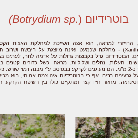
בוטרידיום (.
Botrydium sp)
ם, החייזרי למראה, הוא אצה השייכת למחלקת האצות הקסנת
(Xanthophyceae) - מחלקה שכמעט ואינה מיוצגת על היבשה ושרוב 
ים. הבוטרידיום גדל בקבוצות גדולות על אדמה לחה, לעתים בגד
ים: תעלות, נחלים ושלוליות. מראהו כשל כדורים קטנים בצ
שקוטרם עד כ-2 מ"מ. הם מעוגנים לקרקע בבסיסם ע"י מבנה דמוי שורש. 
ל גרעינים רבים. אף כי הבוטרידיום אינו צמח אמיתי, הוא מכיל 
סינתזה. מחזור חייו קצר ומתקיים כולו בין חשיפת הקרקע ה