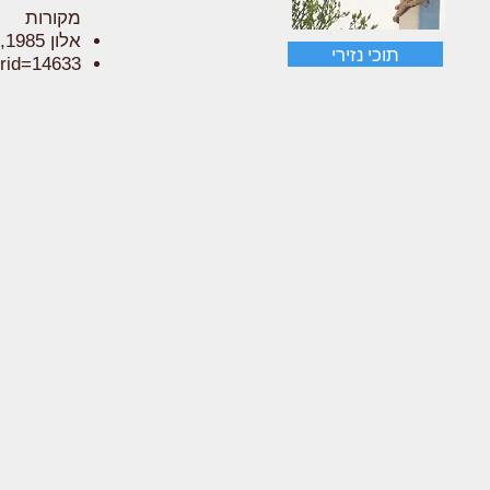
מקורות
אלון 1985, החי והצומח בארץ ישראל - כרך 9, צמחים חסרי פרחים
תוכי נזירי
erid=14633