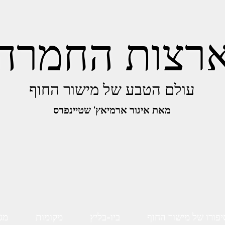
רצות החמרה
עולם הטבע של מישור החוף
מאת איגור ארמיאץ' שטיינפרס
יפורו של מישור החוף
ביו-בליץ
מקומות
מגו