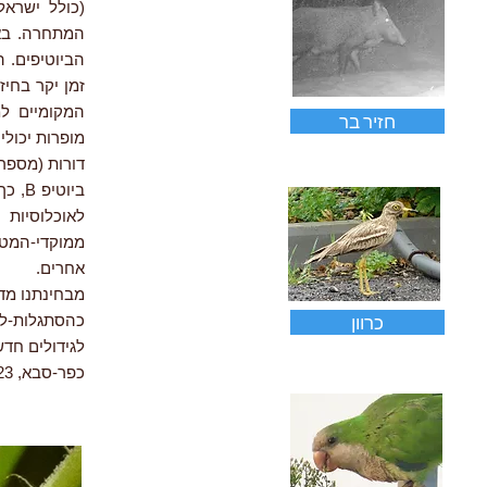
(כולל ישרא
המתחרה. באח
הביוטיפים. ה
זמן יקר בחיז
המקומיים למ
חזיר בר
מופרות יכולי
דורות (מספר חוד
ביוט
לאוכלוסיות
אחרים.
מבחינתנו מד
כרוון
כהסתגלות-לכ
לגידולים חדש
כפר-סבא, 6.2023