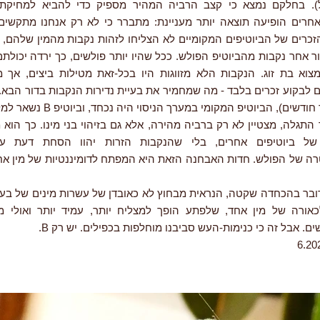
ל). בחלקם נמצא כי קצב הרביה המהיר מספיק כדי להביא למחיקת 
רים הופיעה תוצאה יותר מעניינת: מתברר כי לא רק אנחנו מתקשים 
זכרים של הביוטיפים המקומיים לא הצליחו לזהות נקבות מהמין שלהם, ו
ור אחר נקבות מהביוטיפ הפולש. ככל שהיו יותר פולשים, כך ירדה יכולת
צוא בת זוג. הנקבות הלא מזווגות היו בכל-זאת מטילות ביצים, אך מ
ם לבקוע זכרים בלבד - מה שמחמיר את בעיית נדירות הנקבות בדור הבא.
שים), הביוטיפ המקומי במערך הניסוי היה נכחד, וביוטיפ B נשאר למלוך לבד.
יפ B, כך התגלה, מצטיין לא רק ברביה מהירה, אלא גם בזיהוי בני מינו. כך הוא
 של ביוטיפים אחרים, בלי שהנקבות הזרות יהוו הסחת דעת עב
ובר בהכחדה שקטה, הנראית מבחוץ לא כאובדן של עשרות מינים של בעלי
אורה של מין אחד, שלפתע הופך למצליח יותר, עמיד יותר ואולי מ
ים. אבל זה כי כנימות-העש סביבנו מוחלפות בכפילים. יש רק B.