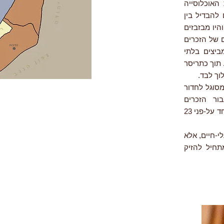
האוכלוסייה
להבדיל בין
היו מבזבזים
ם של הזכרים
ביצים בלתי
 תוך כתריסר
 מסוגל לחדור
ור הזכרים
ממוקדי-המטרה של הפולש. חדות האבחנה הזאת היא המפתח לדומיננטיות של מין אחד על-פני 23
-חיים, אלא
תחיל להזיק