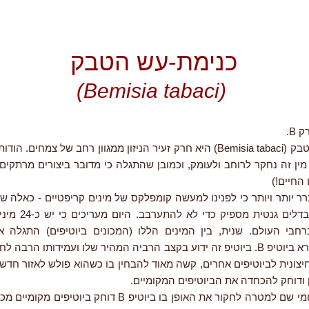
כנימת-עש הטבק
(Bemisia tabaci)
 B.
כנימת-עש הטבק (Bemisia tabaci) היא חרק זעיר הניזון ממגוון רחב של צמחים.
מין זה נחקר לרוחב ולעומק, וכמובן שהתגלה כי מדובר ביצורים מרתקים
 החיים!)
ר יותר ויותר כי לפנינו למעשה קומפלקס של מינים קריפטיים - כאלה 
שלהם, אך נבדלים גנטית 
בי העולם. שנית, בין המינים הללו (המכונים ביוטיפים) התגלה א
במיוחד, הנקרא ביוטיפ B. ביוטיפ זה ידוע בקצב הרביה המהיר שלו ועמידותו הרב
חיצונית לביוטיפים אחרים, קשה מאוד להבחין בו כשהוא פולש לאזור חד
 ודוחק להכחדה את הביוטיפים המקומיים.
מחקר בינלאומי שם למטרה לחקור את האופן בו ביוטיפ B דוחק ביוט