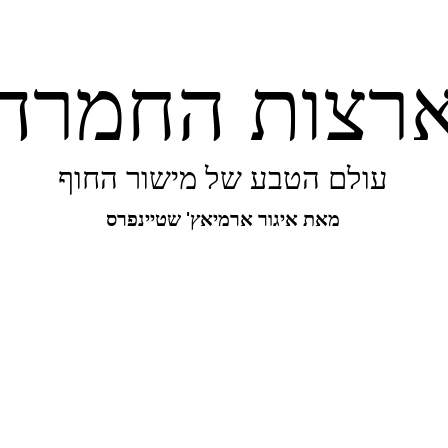
רצות החמרה
עולם הטבע של מישור החוף
מאת איגור ארמיאץ' שטיינפרס
יפורו של מישור החוף
ביו-בליץ
מקומות
מגו