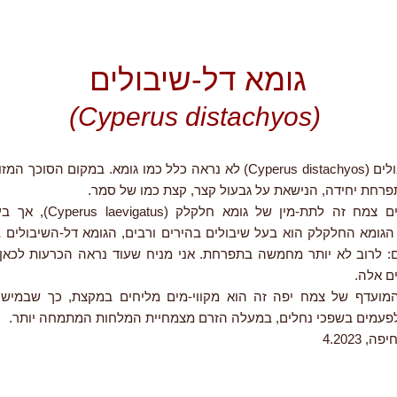
גומא דל-שיבולים
(Cyperus distachyos)
גומא דל-שיבולים (Cyperus distachyos) לא נראה כלל כמו גומא. במקום הס
תפרחת יחידה, הנישאת על גבעול קצר, קצת כמו של סמר.
יש המחשיבים צמח זה לתת-מין של גו
הגומא החלקלק הוא בעל שיבולים בהירים ורבים, הגומא דל-השיבולים ב
: לרוב לא יותר מחמשה בתפרחת. אני מניח שעוד נראה הכרעות לכאן ו
ם אלה.
המועדף של צמח יפה זה הוא מקווי-מים מליחים במקצת, כך שבמישור
לפעמים בשפכי נחלים, במעלה הזרם מצמחיית המלחות המתמחה יותר.
 4.2023