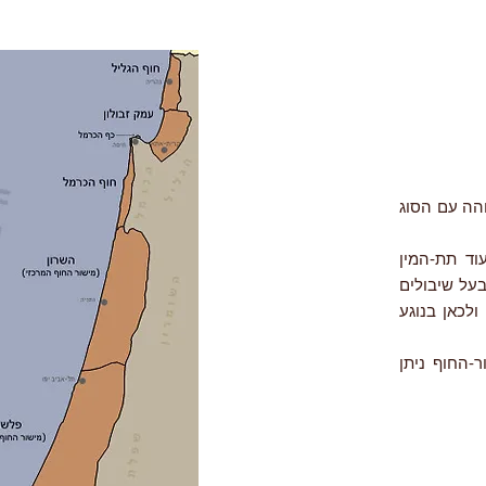
וכך המזוהה עם הסוג
מא חלקלק (Cyperus laevigatus), אך בעוד תת-המין
על שיבולים
לכאן בנוגע
-החוף ניתן