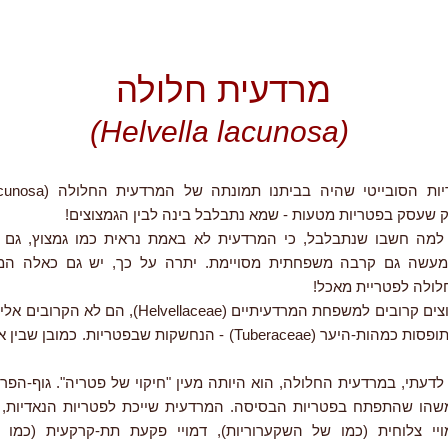
מרדעית חלולה
(Helvella lacunosa)
 שעסק בפטריות מטעות - שמא נתבלבל בינה לבין הגמצוצים!
 למה חשבו שנתבלבל, כי המרדעית לא באמת נראית כמו גמצוץ, גם א
מעשה גם קרבה משפחתית מסויימת. יתרה על כך, יש גם כאלה המ
ולה לפטריית מאכל!
ואמנם הגמצוצים קרובים למשפחת המרדעיתיים (Helvellaceae)
המקום הזה תופסות כמהות-היער (Tuberaceae) - הנחשקות שבפטריות. כ
לדעתי, במרדעית החלולה, הוא היותה מעין "חיקוי של פטריה". גוף-הפר
שהו שהתפתח בפטריות הבסיסה. המרדעית שייכת לפטריות הנאדיות, א
ויי צלוחית (כמו של השקערוריות), דמויי פקעת תת-קרקעית (כמו 