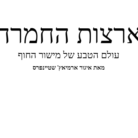
רצות החמרה
עולם הטבע של מישור החוף
מאת איגור ארמיאץ' שטיינפרס
יפורו של מישור החוף
ביו-בליץ
מקומות
מגו