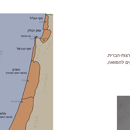
ור צבא ארצות-הברית.
ים להסוואה,