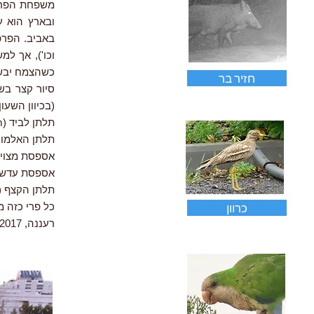
ובארץ הוא ע
באביב. הפרפ
וכו'), אך ל
כשהצמח יבש
חזיר בר
סיור קצר בש
(בכיוון השעון)
תלתן לביד (Trifolium tomentosum)
תלתן האלמוות (ium argutum
אספסת מצויה (ago polymorpha
אספסת עדשתית (orbicularis
תלתן הקצף (Trifolium spumosum
כרוון
כל פרי כזה מ
רעננה, 6.2017