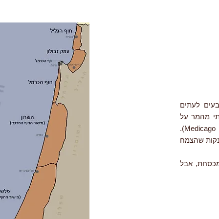
בעים לעתים
תי מהמר על
חנקן) ומצהיב, בהתאם. הכתמים הכהים הם צמחי אספסת מצויה (Medicago polymorpha).
נקות שהצמח
מכסחת, אבל