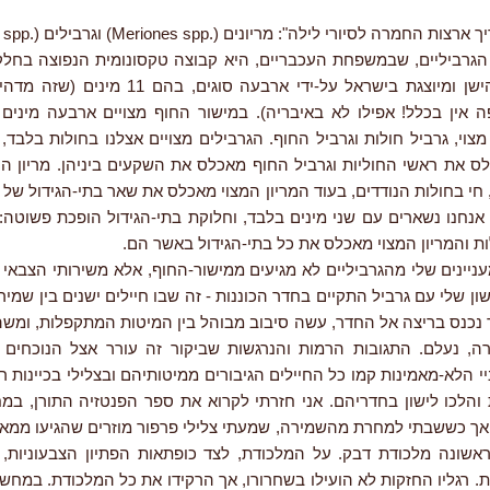
מרה לסיורי לילה": מריונים (.Meriones spp) וגרבילים (.Gerbillus spp).
רביליים, שבמשפחת העכבריים, היא קבוצה טקסונומית הנפוצה בחלק
של העולם הישן ומיוצגת בישראל על-ידי ארבעה סוגים, 
ה אין בכלל! אפילו לא באיבריה). במישור החוף מצויים ארבעה מינים 
 מצוי, גרביל חולות וגרביל החוף. הגרבילים מצויים אצלנו בחולות בלבד,
ס את ראשי החוליות וגרביל החוף מאכלס את השקעים ביניהן. מריון הח
חי בחולות הנודדים, בעוד המריון המצוי מאכלס את שאר בתי-הגידול של 
 אנחנו נשארים עם שני מינים בלבד, וחלוקת בתי-הגידול הופכת פשוטה:
ת והמריון המצוי מאכלס את כל בתי-הגידול באשר הם.
ניינים שלי מהגרביליים לא מגיעים ממישור-החוף, אלא משירותי הצבאי 
 שלי עם גרביל התקיים בחדר הכוננות - זה שבו חיילים ישנים בין שמי
 נכנס בריצה אל החדר, עשה סיבוב מבוהל בין המיטות המתקפלות, ומשה
ה, נעלם. התגובות הרמות והנרגשות שביקור זה עורר אצל הנוכחים נע
י הלא-מאמינות קמו כל החיילים הגיבורים ממיטותיהם ובצלילי בכיינות ר
 והלכו לישון בחדריהם. אני חזרתי לקרוא את ספר הפנטזיה התורן, ב
, אך כששבתי למחרת מהשמירה, שמעתי צלילי פרפור מוזרים שהגיעו ממא
אשונה מלכודת דבק. על המלכודת, לצד כופתאות הפתיון הצבעוניות, 
. רגליו החזקות לא הועילו בשחרורו, אך הרקידו את כל המלכודת. במחש