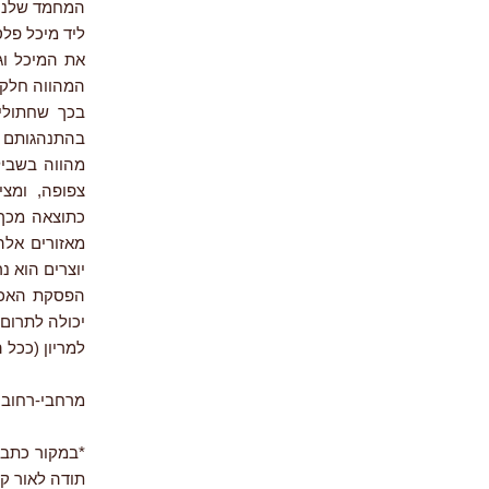
המחמד שלנו,
ליד מיכל פל
המהווה חלק מ
בכך שחתולים
בהתנהגותם מ
מהווה בשביל
צפופה, ומצ
כתוצאה מכך, 
מאזורים אלה
יוצרים הוא נ
הפסקת האכלת
יכולה לתרום
למריון (ככל ה
מרחבי-רחובות, ר
*במקור כתבת
תודה לאור קו