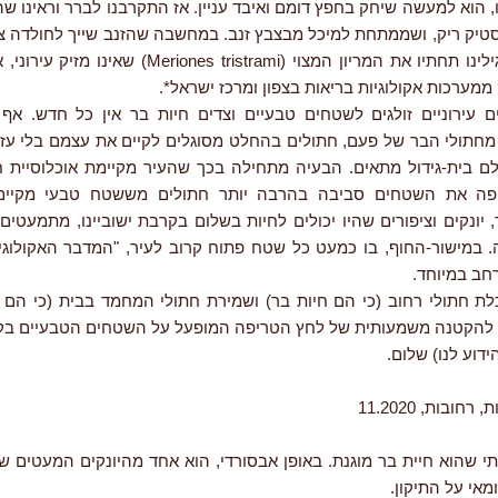
 הוא למעשה שיחק בחפץ דומם ואיבד עניין. אז התקרבנו לברר וראינו ש
סטיק ריק, ושממתחת למיכל מבצבץ זנב. במחשבה שהזנב שייך לחולדה צע
את המיכל וגילינו תחתיו את המריון המצוי (eriones tristrami
מערכות אקולוגיות בריאות בצפון ומרכז ישראל*.
 עירוניים זולגים לשטחים טבעיים וצדים חיות בר אין כל חדש. אף
חתולי הבר של פעם, חתולים בהחלט מסוגלים לקיים את עצמם בלי עזר
ם בית-גידול מתאים. הבעיה מתחילה בכך שהעיר מקיימת אוכלוסיית ח
יפה את השטחים סביבה בהרבה יותר חתולים מששטח טבעי מקיים 
יונקים וציפורים שהיו יכולים לחיות בשלום בקרבת ישוביינו, מתמעטים
. במישור-החוף, בו כמעט כל שטח פתוח קרוב לעיר, "המדבר האקולוגי
רחב במיוחד.
 חתולי רחוב (כי הם חיות בר) ושמירת חתולי המחמד בבית (כי הם ל
 להקטנה משמעותית של לחץ הטריפה המופעל על השטחים הטבעיים בק
ידוע לנו) שלום.
חובות, 11.2020
י שהוא חיית בר מוגנת. באופן אבסורדי, הוא אחד מהיונקים המעטים שא
מאי על התיקון.