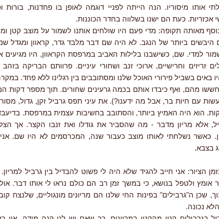
תי אותו מיסוריו. הנה הייתה לפניי דוגמה לאופן בו פחדנות, בורות ופ
אכזריות. כעת הם ישנו בשלווה בחדר הכוננות.
 נוסף מאותה תקופה: מדי פעם היו שולחים אותנו לשמור על מוצב קטן ו
היבשים ביותר של הנגב. לא היה שם דבר מלבד גדר, קראוון ומגדל שמי
ור למדי. שם, כשישבנו בלילות האביב במרפסת הקראוון, היו מגיעים א
ם זריזים וחרישיים, ארוכי זנב ושחורי עיניים. פרוותם הבריקה בזהב 
 באים בשביל פירורי האוכל שלנו ומסתובבים בין רגלינו ללא פחד. במקרה
ששו מהם, ואף כיבדו אותם בכמה גרעינים שחורים. תוך מספר דקות הם 
שות עם חיות בר, אבל מה ידענו?). את עיני תפס גרביל זקן, גדול, מסורב
ות. הוא היה האמיץ ביותר, והסתובב בחשיבות עצמית במרפסת. בדיעבד
ל, אלא מריון מדבר - מה שהסביר את גודלו ואת זנבו הקצר. אך הצלק
 כאשר נשלחתי לאותו מוצב כעבור שנה, המכרסמים לא היו שם. אנ
ג בצבא.
ן הציור: אני חייב להגיד שלא היה לי פשוט להבדיל בין גרביל למריון.
ר אומץ ולטפל בנושא, כי במשך זמן רב הם כולם נראו לי אותו דבר. או
, שכן ה"גרבילים" בפינות החי שלנו הם מריונים מונגוליים, שלנצח קובע
לא נכונה.
דול בגרבילים קטן מהקטן במריונים, כך שאם יש לנו קנה מידה, אין כ