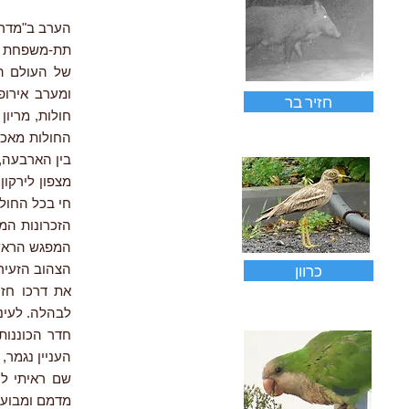
הערב ב"מדריך ארצות הח
תת-משפחת הג
ומערב אירופ
חזיר בר
חולות, מריון
החולות מאכל
בין הארבעה, 
מצפון לירקון
חי בכל החולו
הזכרונות המע
המפגש הראשון
כרוון
הצהוב הזעיר
את דרכו חזר
לבהלה. לעיני
חדר הכוננות
העניין נגמר
שם ראיתי לר
מדמם ומבועת