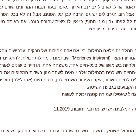
וד גודל. לגרביל גם זנב הארוך מגופו, בעוד זנבות המריונים שווים לא
 אצל רוב הגרבילים יש גם הרבה לבן על הפנים, אבל זה לא בכל הפרטי
 קל לזיהוי (בין מיני החוף) כי אין לו ציצית שחורה בזנב. ואם ראיתם מי
 - זה בבירור מריון מצוי.
המלבינה מלאה מחילות. בין אם אלה מחילות של חרקים, עכבישים זוחלים
כמו מחילת המריון המצוי (Meriones tristrami) שבתמונה. מחילות יכולו
להיות בשימושו של בעל-חיים אחד, משפחה אחת, או דיירים שונים לאורך 
החיים השוכנים במחילות אלה יוצאים לשחר מזון בשדות המקיפים את ה
ים לחיות בשדות, עקב העיבוד השנתי. לכן, בסוף היום (או הלילה) חוזרים
הקבועים בגבעת השיטה.
דול שאפילו שמורה קטנה יכולה לעשות.
מלבינה ישרש, מרחבי רחובות, 11.2019
 החתול משחק במשהו, חשבנו שתפס עכבר. כשהוא הפסיק, שיערנו 