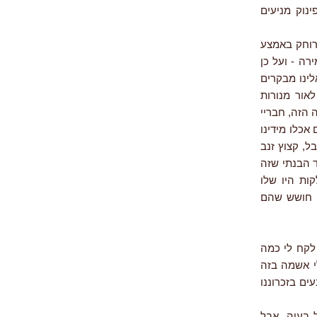
ינוק מניעים
מרוחק באמצע
רה - ועל כן
לינו מבקרים
לאור מנורות
 הזה, חבריי
אכלו מידינו
ל, קצוץ זנב
 הבנתי שזה
ות היו שלו
י חושש שהם
 לקח לי כמה
לי אשמה בזה
ים בזכרוננו
ל בעיה. אבל