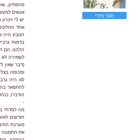
מהפתיון, גאל
אנשים למעשי 
תוכי נזירי
יש לי זיכרון
אחד החלקים 
הטבע היה שמ
בדמות גרבילי
הלהט. הם היו
לשמירה לא ח
(דבר שאין לע
ומכוסה בצלק
לא היה גרבי
להתפאר בהן.
הודברו, כנהו
-
מה למדתי בזמ
חודשים לאזו
מערכת החינוך
את התמונה ה
בעיקרון, הג