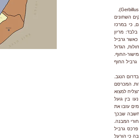
ים השחונים
בהם 11 מינים (שזה מדהים, כי במרכז
בלבד: מריון
 כאשר גרביל
ולות, הגדול
מישור-החוף.
 גרביל החוף
בדרום הנגב.
רות. המכרסם
צליח למצוא
ו בין גועל
מים עזבו את
מחשבה שבכך
חורי המבנה.
פרכס גרביל
בה כי הורעל