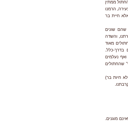
החתול ממתין
ירה, הרמנו
M) שאינו מזיק עירוני, אלא חיית בר
 שהם שונים
תנו, והשדה
תולים מאוד
בדרך-כלל.
 ואף נעלמים
" שהחתולים
א חיות בר)
רבתנו.
ינם מוגנים.