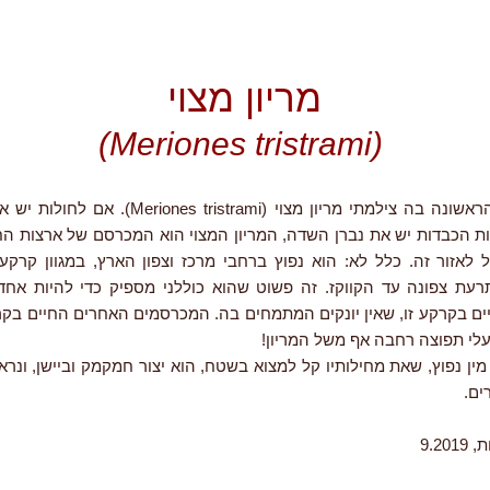
מריון מצוי
(Meriones tristrami)
זאת הפעם הראשונה בה צילמתי מריון מצוי (es tristrami
ת הכבדות יש את נברן השדה, המריון המצוי הוא המכרסם של ארצות הח
ל לאזור זה. כלל לא: הוא נפוץ ברחבי מרכז וצפון הארץ, במגוון קרקע
עת צפונה עד הקווקז. זה פשוט שהוא כוללני מספיק כדי להיות אח
ם בקרקע זו, שאין יונקים המתמחים בה. המכרסמים האחרים החיים בק
לי תפוצה רחבה אף משל המריון!
מין נפוץ, שאת מחילותיו קל למצוא בשטח, הוא יצור חמקמק וביישן, ונר
ים.
9.20