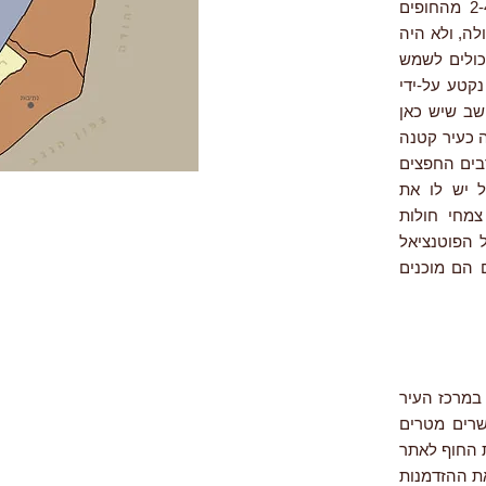
ואז הסתכלתי סביב וראיתי שהחוף רחב: 230 מטר מהים עד הכביש, רחב פי 2-4 מהחופים
לה, ולא היה
כולים לשמש
נקטע על-ידי
ושב שיש כאן
ה כעיר קטנה
בים החפצים
ל יש לו את
 צמחי חולות
ל הפוטנציאל
 הם מוכנים
מלית החולות (Pimelia angulata). החופים במרכז העיר
שרים מטרים
ת החוף לאתר
ת ההזדמנות