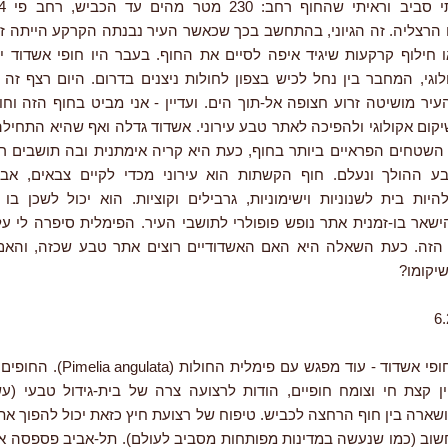
 הרצליה. זה הגיוני, בהתחשב בכך שכאשר העיר נבנתה הקרקע הייתה זו
ו חילוף קרקעות שיגיד איפה לסיים את החוף. בעבר היו חופי אשדוד י
וגי, המחבר בין נחל לכיש בצפון לחולות ניצנים בדרום. היום רצף זה 
עיר מושיטה זרוע חצופה אל-תוך הים. ועדיין - אני מביט בחוף הזה וח
יקום אקולוגי ולהפיכה לאתר טבע עירוני. אשדוד גדלה ואף שהיא התחיל
שטחים הפראיים ביותר בחוף, כעת היא קריה אימתנית ובה תושבים ר
ע ההולך ונעלם. חוף הקשתות הוא עירוני מכדי לקיים צבאים, אב
היות בית לשנוניות וישימוניות, גרבילים וקוציות. הוא יכול לשכן בו
הישאר בו-זמנית אתר נופש פופולרי לתושבי העיר. הפימלית סיפרה לי ע
הזה. כעת השאלה היא האם האשדודיים רוצים אתר טבע שכזה, והאם
יקומו?
עוד ביקור בחופי אשדוד - עוד מפגש עם פי
ין קצת חי וצומח חופיים, הודות לרצועה צרה של בית-גידול טבעי (ע
שארה בין חוף הרחצה לכביש. טיפוח של רצועת חיץ כזאת יכול להפוך א
חשוב (כמו שנעשה במדינות מפותחות מסביב לעולם). תל-אביב פספסה א