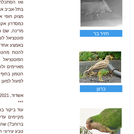
בתל-אביב או
מצוק חופי א
כמסדרון אקול
מרינה, שם ה
חזיר בר
פוטנציאל לש
באמצע אחד ה
להנות מהטב
הפוטנציאל ל
מאויימים ול
הטמון בחוף 
לפעול למען ש
כרוון
אשדוד, 6.2021
***
מקיימים עדי
ברוחב?) שהו
טבע עירוני 