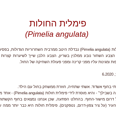
פימלית החולות
(Pimelia angulata)
פימלית החולות (Pimelia angulata) נבדלת היטב ממרבית השחרוריות הגדולות
הצבע השחור נובע ממלנין בשריון, הצבע הלבן שייך לשיערות קצרות
ות ומגינות עליו מפני קרינה ומפני פעולת השחיקה של החול.
6.
י בחוף אשדוד. אשתי שתחיה, חוזרת ממשחק בחול עם הילד.
"יש לי הפתעה בשבילך" - והיא מוסרת לידי
דרום מישור-החוף. בהחלט הפתעה, שכן אנחנו נמצאים בחוף הקשתות
עיר (על ציר צפון-דרום, נטפקנים). פימלית חולות היא כבר יותר ממה 