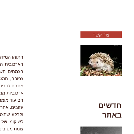
צרו קשר
התוהו המזדח
הצמחים השרו
צפופה, המגי
מתחת לכרית 
ארכוביות ממ
הם עוד מומח
חדשים
עזובים. אחר
באתר
וקרקע שהצטב
לשיקומו של 
צומת מסובים, 2017