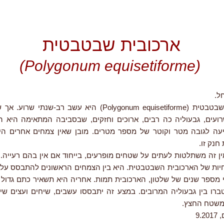
ארכובית שבטבטית
(Polygonum equisetiforme)
ל.
הארכובית השבטבטית (Polygonum equisetiforme) היא עשב רב-שנ
עים, גבעוליה כה רבים, ארוכים וחזקים, שבסביבה המתאימה היא ה
עה לגובה מטר וקוטר של מספר מטרים. מובן שאין צמחים אחרים היכ
חנק זו.
ין זה משתלטות לעתים על שטחים מופרעים, בייחוד אם אין בהם רעייה.
יות של הארכובית השבטבטית. היא בין הצמחים הראשונים להתבסס על
י מספר שנים של שלטון, הארכובית תמות. אחריה היא תשאיר כתם גדול 
רו בין גבעוליה המרובים. במצע זה יתבססו עשבים, שיחים ועצים שיבי
משטח החצץ.
9.