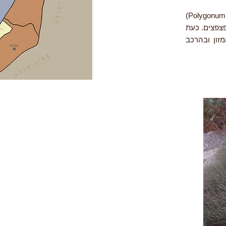
אין זו פריחת דובדבן בחרמון, אלא מאבקה של הארכובית השבטבטית (Polygonum equisetiforme)
צפצים. כעת
זון ובהרכב