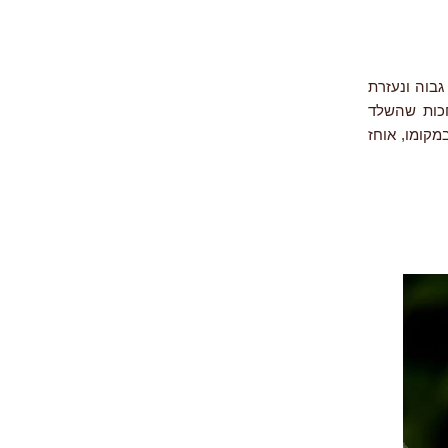
בוה ונעזרת
חכות שהשלד
קומו, אוחז