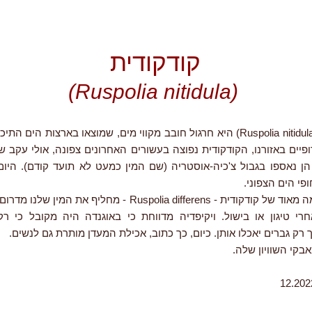
קודקודית
(Ruspolia nitidula)
הקודקודית (Ruspolia nitidula) היא חרגול חובב מקווי מים, שמוצאו בארצות הים 
פיים באזורנו, הקודקודית נפוצה בעשורים האחרונים צפונה, אולי עקב שי
שנת 2006 הן נאספו בגבול צ'כיה-אוסטריה (שם המין כמעט לא תועד קודם). היו
פי הים הצפוני.
מין קרוב ודומה מאוד של קודקודית - Ruspolia differens - מחליף את
רי טיגון או בישול. ויקיפדיה מדווחת כי באוגנדה היה מקובל כי רק 
ך רק גברים יאכלו אותן. כיום, כך כתוב, אכילת המעדן מותרת גם לנשים.
בקי השוויון שלה.