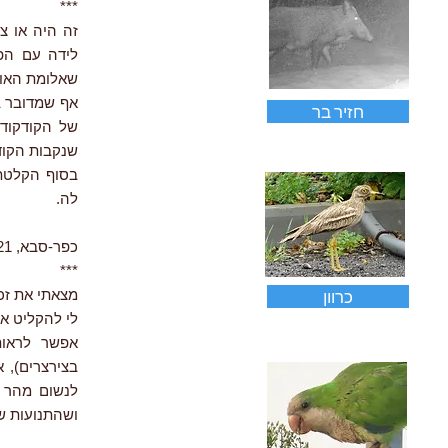
***
לידה עם הפ
שאלומת האור
אף שמדובר ב
חזיר בר
של הקודקודי
שנקבות הקוד
בסוף הקלטתי
לה.
כפר-סבא, 6.2021
***
כרוון
לי להקליט או
אפשר לראות
בצירצרים), 
לנשום מהר מ
ושהתנועות של