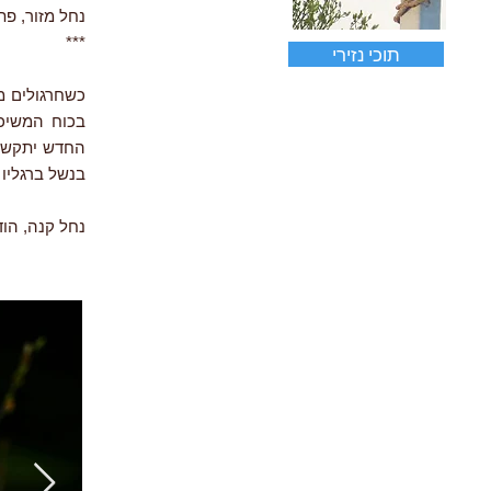
נחל מזור, פתח-ת
***
תוכי נזירי
כשחרגולים מ
בכוח המשיכ
החדש יתקשה.
בנשל ברגליו 
נחל קנה, הוד-השר