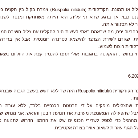
זה היה או צליל או תמונה. הקודקודית (Ruspolia nitidula) זימרה
נס כבוי, אך ברגע שהארתי עליה, היא הייתה משתתקת ומנסה לשנו
 לא תסנוור אותה.
חרגול יפה, מה שבאמת באתי לעשות היה להקליט את צליל השירה המכ
ת, שגורם לשירת הצרצר להישמע כסרנדה רומנטית. אבל אין ברירה 
קודית רוצות לשמוע.
 בחושך. ההקלטה בתגובות. אולי תרצו להנמיך קצת את הווליום כשא
מצאתי את זכר הקודקודית (Ruspolia nitidula) הזה שר ללא חשש בעשב הג
תו.
 שהצלילים מופקים על-ידי הרטטת הכנפיים בלבד, ללא עזרת הרג
אבל שהפעולה המאומצת מערבת את תנועת הבטן והראש. אני מנחש שה
הרגיל כדי לספק לשרירי הכנפיים שלו את החמצן הדרוש לתנועה כ
 הגוף עוזרות לשאוב אוויר בצורה אקטיבית.