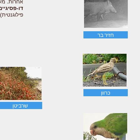
אחרות. מעל 300 מינים ידועים במיש
דו-פסיגיים
פילוגנטית)
חזיר בר
כרוון
שרביטן