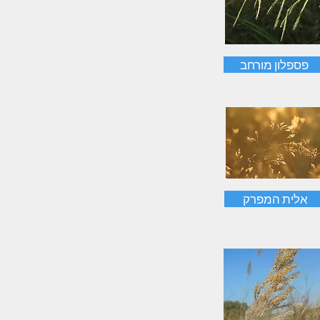
פספלון מורחב
אלית המפרק