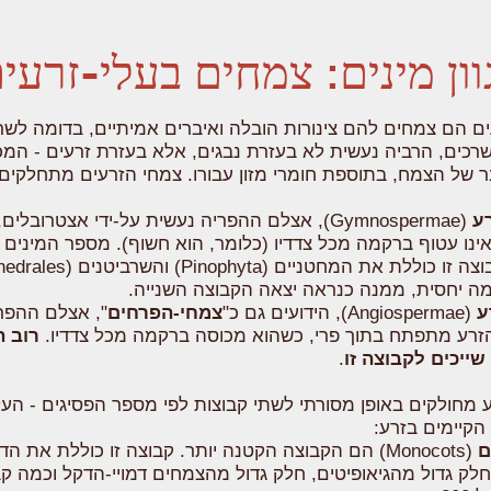
וון מינים: צמחים בעלי-זרעי
ם הם צמחים להם צינורות הובלה ואיברים אמיתיים, בדומה לשר
כים, הרביה נעשית לא בעזרת נבגים, אלא בעזרת זרעים - המכ
 של הצמח, בתוספת חומרי מזון עבורו. צמחי הזרעים מתחלקים
ע
(Gymnospermae), אצלם ההפריה נעשית על-ידי אצטרובלים
ו עטוף ברקמה מכל צדדיו (כלומר, הוא חשוף). מספר המינים ל
מה יחסית, ממנה כנראה יצאה הקבוצה השנייה.
ע
(Angiospermae), הידועים גם כ"
צמחי-הפרחים
", אצלם ההפר
הזרע מתפתח בתוך פרי, כשהוא מכוסה ברקמה מכל צדדיו.
רוב 
שייכים לקבוצה זו
.
 מחולקים באופן מסורתי לשתי קבוצות לפי מספר הפסיגים - העל
הקיימים בזרע:
ם
(Monocots) הם הקבוצה הקטנה יותר. קבוצה זו כוללת את הד
חלק גדול מהגיאופיטים, חלק גדול מהצמחים דמויי-הדקל וכמה קב