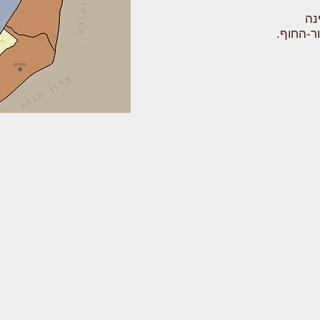
נה
ור-החוף.