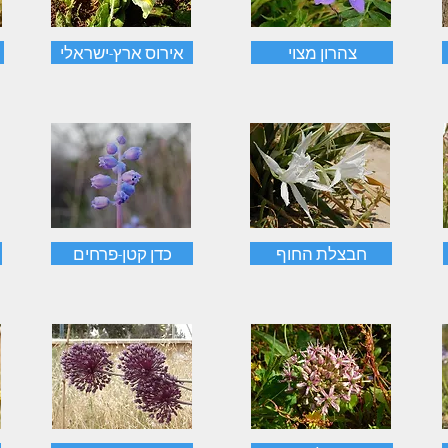
צהרון מצוי
אירוס ארץ-ישראלי
חבצלת החוף
כדן קטן-פרחים