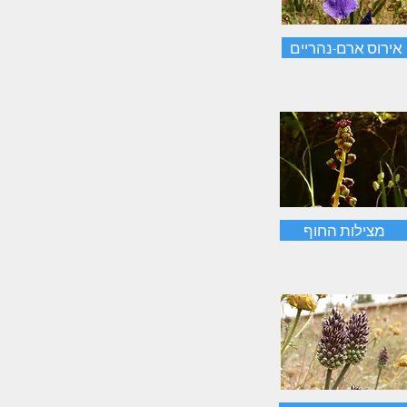
אירוס ארם-נהריים
מצילות החוף