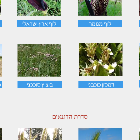
לוף מנומר
לוף ארץ-ישראלי
דמסון כוכבני
בוציץ סוככני
כ
סדרת ה
דגנאים