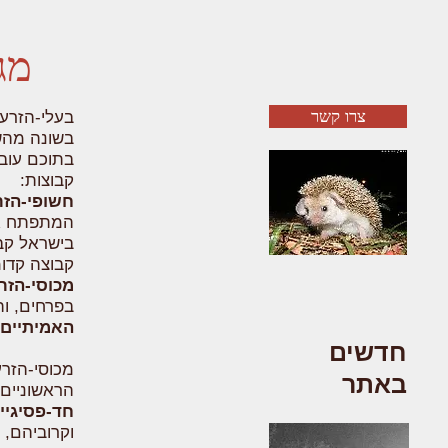
מג
צרו קשר
בעלי-הזרעי
בשונה מהשר
בתוכם עובר
קבוצות:
חשופי-הזר
המתפתח אינ
קבוצה קדו
מכוסי-הזר
בפרחים, ו
האמיתיים 
חדשים
מכוסי-הזרע
באתר
הראשוניים 
חד-פסיגיי
וקרוביהם, 