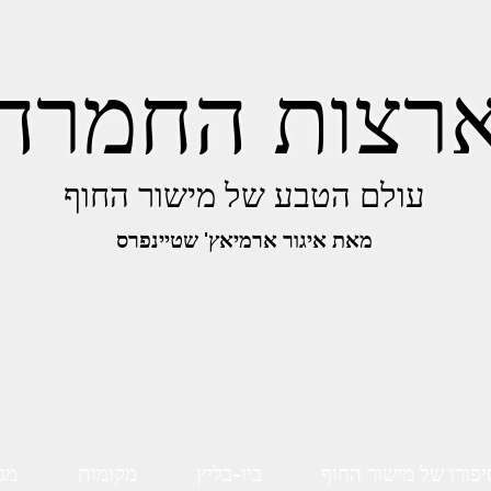
רצות החמרה
עולם הטבע של מישור החוף
מאת איגור ארמיאץ' שטיינפרס
יפורו של מישור החוף
ביו-בליץ
מקומות
מגו