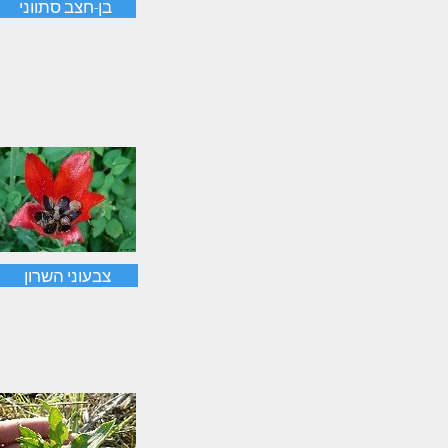
בן-חצב סתווני
צבעוני השרון