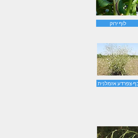
לוף ירוק
ף-צפרדע אזמלנית