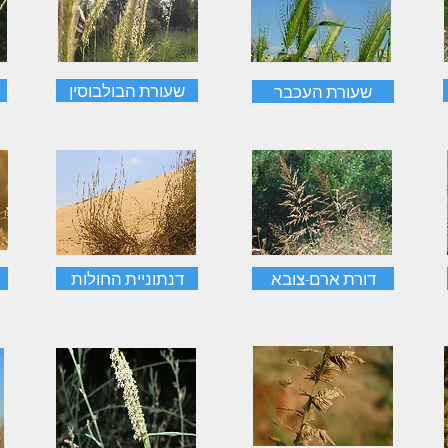
שעורת הבולבוסין
שעורת העכבר
דורת ארם-צובא
דנתוניית החולות