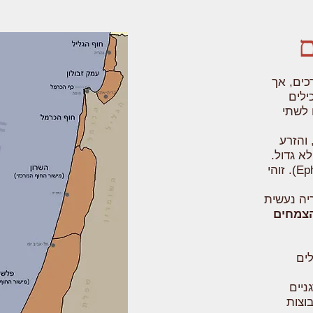
ם
כים, אך
ילים
 לשתי
, והזרע
א גדול.
בישראל קבוצה זו כוללת את המחטניים (Pinophyta) והשרביטנים (Ephedrales). זוהי
יה נעשית
הצמחים
ים
גניים
וצות