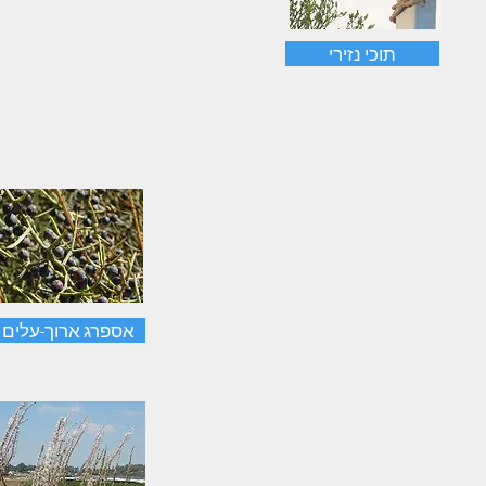
תוכי נזירי
אספרג ארוך-עלים